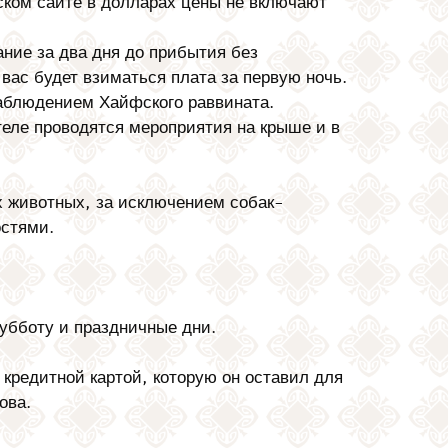
ком сайте в долларах цены не включают
ние за два дня до прибытия без
вас будет взиматься плата за первую ночь.
аблюдением Хайфского раввината.
отеле проводятся мероприятия на крыше и в
х животных, за исключением собак-
стями.
убботу и праздничные дни.
кредитной картой, которую он оставил для
ова.