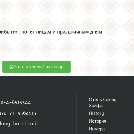
прибытия. по пятницам и праздничным дням
Чат с отелем / разговор
Отель Colony
72-4-8513344
Хайфа
972-77-9562333
History
История
lony-hotel.co.il
Номера