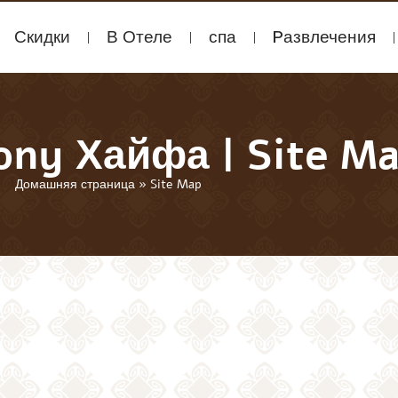
Скидки
В Отеле
спа
Pазвлечения
ony Хайфа | Site M
Домашняя страница
»
Site Map